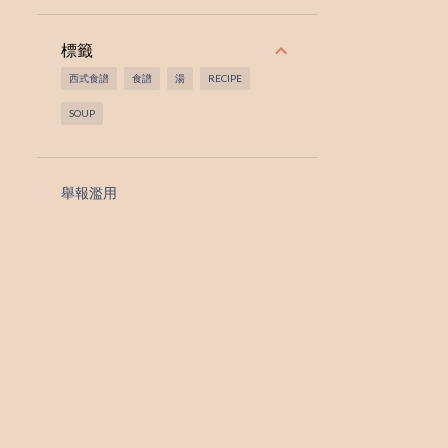
標籤
西式食譜
食譜
湯
RECIPE
SOUP
舉報濫用